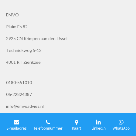
EMVO
Pluim Es 82
2925 CN Krimpen aan den IJssel
Techniekweg 5-12
4301 RT Zierikzee
0180-551010
06-22824387
info@emvoadvies.nl
Beconnummer: 362153
E-mailadres
Telefoonnummer
Kaart
LinkedIn
WhatsApp
Kamer van Koophandel: 24157617