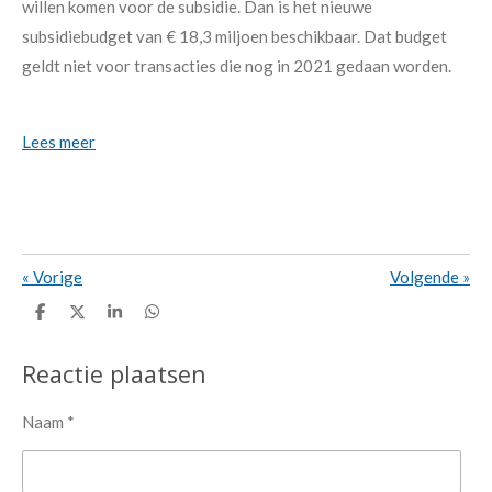
willen komen voor de subsidie. Dan is het nieuwe
subsidiebudget van € 18,3 miljoen beschikbaar. Dat budget
geldt niet voor transacties die nog in 2021 gedaan worden.
Lees meer
«
Vorige
Volgende
»
D
D
S
D
e
e
h
e
l
e
a
l
e
l
r
e
Reactie plaatsen
n
e
n
Naam *