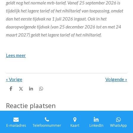
geldt nog het normale mrb-tarief. Vanaf 25 september 2026 is
tijdelijk het lagere tarief of het nihiltarief van toepassing, omdat
dan het eerste tijdvak na 1 juli 2026 ingaat. Ook in het
daaropvolgende tijdvak (van 25 december 2026 tot en met 24
maart 2027) geldt het lagere tarief of het nihiltarief.
Lees meer
«
Vorige
Volgende
»
D
D
S
D
e
e
h
e
l
e
a
l
e
l
r
e
Reactie plaatsen
n
e
n
Naam *
E-mailadres
Telefoonnummer
Kaart
LinkedIn
WhatsApp