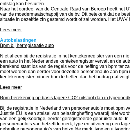
ontslag kan besluiten.
Naar het oordeel van de Centrale Raad van Beroep heeft het U
van de moedermaatschappij van de bv. Dit betekent dat de bestuu
situatie in dezelfde zin gestemd wordt of zal worden. Het UWV 
Lees meer
Autobelastingen
Bpm bij herregistratie auto
Niet alleen bij de registratie in het kentekenregister van een
een auto in het Nederlandse kentekenregister vervalt en de au
berekend staat los van de regels voor de heffing van bpm ter z
moet worden dan eerder voor dezelfde personenauto aan bpm i
kentekenregister minder bpm te heffen dan het bedrag dat volgt 
Lees meer
Bpm-berekening op basis lagere CO2-uitstoot dan in typegoe
Bij de registratie in Nederland van personenauto’s moet bpm wo
Justitie EU is een stelsel van belastingheffing waarbij niet wo
van een gelijksoortige, eerder geregistreerde gebruikte auto. I
personenauto’s van hetzelfde merk, type en uitvoering een lag
gebruikte personenauto’s van hetzelfde merk, type en uitvoering z