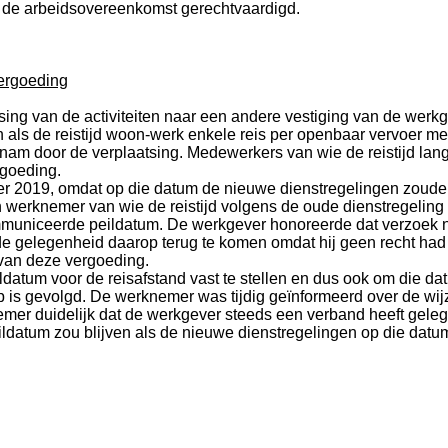
n de arbeidsovereenkomst gerechtvaardigd.
ergoeding
atsing van de activiteiten naar een andere vestiging van de wer
als de reistijd woon-werk enkele reis per openbaar vervoer me
toenam door de verplaatsing. Medewerkers van wie de reistijd la
rgoeding.
er 2019, omdat op die datum de nieuwe dienstregelingen zoude
werknemer van wie de reistijd volgens de oude dienstregeling
communiceerde peildatum. De werkgever honoreerde dat verzoek
 de gelegenheid daarop terug te komen omdat hij geen recht ha
 van deze vergoeding.
tum voor de reisafstand vast te stellen en dus ook om die datum
 is gevolgd. De werknemer was tijdig geïnformeerd over de wij
emer duidelijk dat de werkgever steeds een verband heeft gel
datum zou blijven als de nieuwe dienstregelingen op die datum