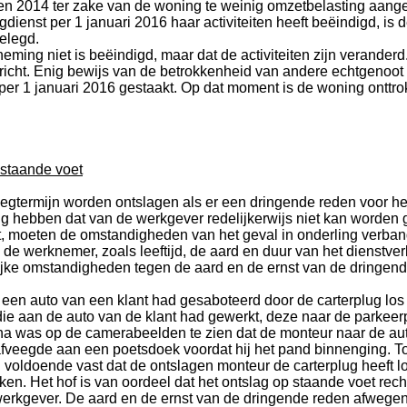
13 en 2014 ter zake van de woning te weinig omzetbelasting aan
dienst per 1 januari 2016 haar activiteiten heeft beëindigd, 
elegd.
ng niet is beëindigd, maar dat de activiteiten zijn veranderd. 
cht. Enig bewijs van de betrokkenheid van andere echtgenoot bij 
 per 1 januari 2016 gestaakt. Op dat moment is de woning onttr
 staande voet
termijn worden ontslagen als er een dringende reden voor he
 hebben dat van de werkgever redelijkerwijs niet kan worden g
et, moeten de omstandigheden van het geval in onderling ver
 werknemer, zoals leeftijd, de aard en duur van het dienstver
ijke omstandigheden tegen de aard en de ernst van de dringende
n auto van een klant had gesaboteerd door de carterplug los te
e aan de auto van de klant had gewerkt, deze naar de parkeerp
na was op de camerabeelden te zien dat de monteur naar de auto
veegde aan een poetsdoek voordat hij het pand binnenging. Toen
nd voldoende vast dat de ontslagen monteur de carterplug heeft 
ken. Het hof is van oordeel dat het ontslag op staande voet re
e werkgever. De aard en de ernst van de dringende reden afwe