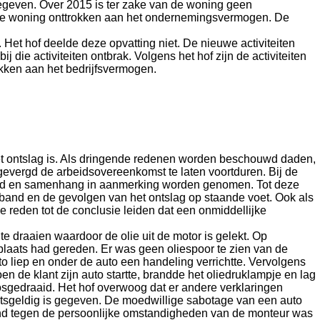
gegeven. Over 2015 is ter zake van de woning geen
is de woning onttrokken aan het ondernemingsvermogen. De
Het hof deelde deze opvatting niet. De nieuwe activiteiten
die activiteiten ontbrak. Volgens het hof zijn de activiteiten
okken aan het bedrijfsvermogen.
t ontslag is. Als dringende redenen worden beschouwd daden,
evergd de arbeidsovereenkomst te laten voortduren. Bij de
band en samenhang in aanmerking worden genomen. Tot deze
band en de gevolgen van het ontslag op staande voet. Ook als
 reden tot de conclusie leiden dat een onmiddellijke
 draaien waardoor de olie uit de motor is gelekt. Op
laats had gereden. Er was geen oliespoor te zien van de
 liep en onder de auto een handeling verrichtte. Vervolgens
 de klant zijn auto startte, brandde het oliedruklampje en lag
losgedraaid. Het hof overwoog dat er andere verklaringen
chtsgeldig is gegeven. De moedwillige sabotage van een auto
gend tegen de persoonlijke omstandigheden van de monteur was