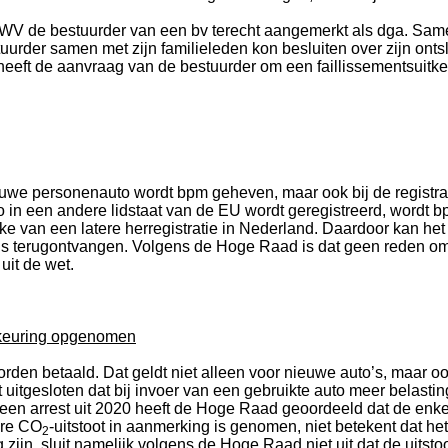
WV de bestuurder van een bv terecht aangemerkt als dga. Samen
rder samen met zijn familieleden kon besluiten over zijn ontsla
heeft de aanvraag van de bestuurder om een faillissementsuitker
 nieuwe personenauto wordt bpm geheven, maar ook bij de registr
to in een andere lidstaat van de EU wordt geregistreerd, wordt
ake van een latere herregistratie in Nederland. Daardoor kan he
s terugontvangen. Volgens de Hoge Raad is dat geen reden om 
uit de wet.
dkeuring opgenomen
rden betaald. Dat geldt niet alleen voor nieuwe auto’s, maar oo
rdt uitgesloten dat bij invoer van een gebruikte auto meer belas
n een arrest uit 2020 heeft de Hoge Raad geoordeeld dat de enke
ere CO
-uitstoot in aanmerking is genomen, niet betekent dat h
2
ijn, sluit namelijk volgens de Hoge Raad niet uit dat de uitstoot