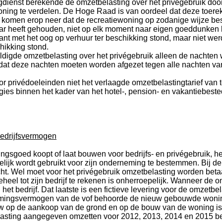
dienst berekende de omzetbelasting over het privégebruik door 
oning te verdelen. De Hoge Raad is van oordeel dat deze toereke
omen erop neer dat de recreatiewoning op zodanige wijze besch
baar heeft gehouden, niet op elk moment naar eigen goeddunke
ant met het oog op verhuur ter beschikking stond, maar niet we
hikking stond.
digde omzetbelasting over het privégebruik alleen de nachten 
 dat deze nachten moeten worden afgezet tegen alle nachten va
oor privédoeleinden niet het verlaagde omzetbelastingtarief va
ies binnen het kader van het hotel-, pension- en vakantiebeste
bedrijfsvermogen
sgoed koopt of laat bouwen voor bedrijfs- en privégebruik, hee
akelijk wordt gebruikt voor zijn onderneming te bestemmen. Bij
acht. Wel moet voor het privégebruik omzetbelasting worden be
heel tot zijn bedrijf te rekenen is onherroepelijk. Wanneer de 
et bedrijf. Dat laatste is een fictieve levering voor de omzetbel
ernemingsvermogen van de vof behoorde de nieuw gebouwde woning
w op de aankoop van de grond en op de bouw van de woning is vo
tbelasting aangegeven omzetten voor 2012, 2013, 2014 en 2015 