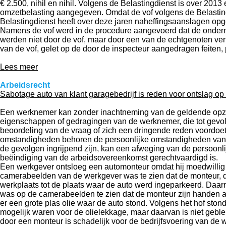
€ 2.500, nihil en nihil. Volgens de Belastingdienst is over 20
omzetbelasting aangegeven. Omdat de vof volgens de Belasting
Belastingdienst heeft over deze jaren naheffingsaanslagen opg
Namens de vof werd in de procedure aangevoerd dat de ondernemi
werden niet door de vof, maar door een van de echtgenoten verri
van de vof, gelet op de door de inspecteur aangedragen feiten,
Lees meer
Arbeidsrecht
Sabotage auto van klant garagebedrijf is reden voor ontslag op
Een werknemer kan zonder inachtneming van de geldende opzeg
eigenschappen of gedragingen van de werknemer, die tot gevolg
beoordeling van de vraag of zich een dringende reden voordo
omstandigheden behoren de persoonlijke omstandigheden van de
de gevolgen ingrijpend zijn, kan een afweging van de persoonl
beëindiging van de arbeidsovereenkomst gerechtvaardigd is.
Een werkgever ontsloeg een automonteur omdat hij moedwillig ee
camerabeelden van de werkgever was te zien dat de monteur, di
werkplaats tot de plaats waar de auto werd ingeparkeerd. Daar
was op de camerabeelden te zien dat de monteur zijn handen af
er een grote plas olie waar de auto stond. Volgens het hof sto
mogelijk waren voor de olielekkage, maar daarvan is niet geble
door een monteur is schadelijk voor de bedrijfsvoering van d