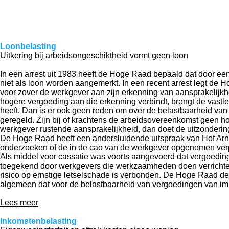
Loonbelasting
Uitkering bij arbeidsongeschiktheid vormt geen loon
In een arrest uit 1983 heeft de Hoge Raad bepaald dat door e
niet als loon worden aangemerkt. In een recent arrest legt de 
voor zover de werkgever aan zijn erkenning van aansprakelijkhe
hogere vergoeding aan die erkenning verbindt, brengt de vastl
heeft. Dan is er ook geen reden om over de belastbaarheid van
geregeld. Zijn bij of krachtens de arbeidsovereenkomst geen 
werkgever rustende aansprakelijkheid, dan doet de uitzonderin
De Hoge Raad heeft een andersluidende uitspraak van Hof Arn
onderzoeken of de in de cao van de werkgever opgenomen verp
Als middel voor cassatie was voorts aangevoerd dat vergoedinge
toegekend door werkgevers die werkzaamheden doen verrichten
risico op ernstige letselschade is verbonden. De Hoge Raad dee
algemeen dat voor de belastbaarheid van vergoedingen van im
Lees meer
Inkomstenbelasting