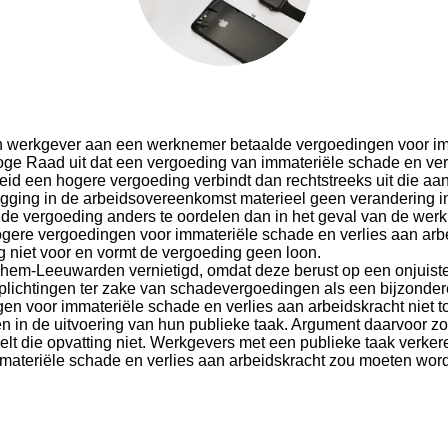
en werkgever aan een werknemer betaalde vergoedingen voor im
Hoge Raad uit dat een vergoeding van immateriële schade en ver
id een hogere vergoeding verbindt dan rechtstreeks uit die aan
egging in de arbeidsovereenkomst materieel geen verandering i
 de vergoeding anders te oordelen dan in het geval van de wer
hogere vergoedingen voor immateriële schade en verlies aan ar
g niet voor en vormt de vergoeding geen loon.
hem-Leeuwarden vernietigd, omdat deze berust op een onjuiste
lichtingen ter zake van schadevergoedingen als een bijzonder
n voor immateriële schade en verlies aan arbeidskracht niet to
 in de uitvoering van hun publieke taak. Argument daarvoor z
lt die opvatting niet. Werkgevers met een publieke taak verker
materiële schade en verlies aan arbeidskracht zou moeten wo