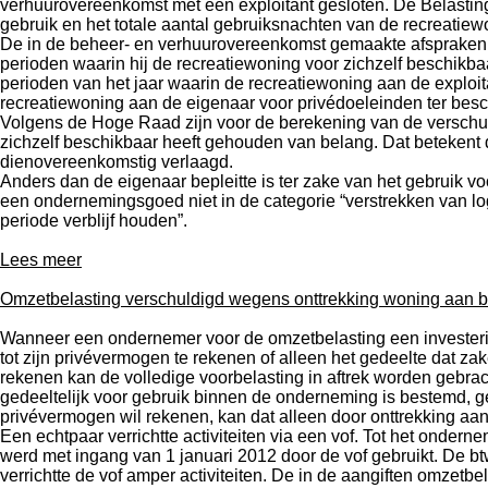
verhuurovereenkomst met een exploitant gesloten. De Belasting
gebruik en het totale aantal gebruiksnachten van de recreatiew
De in de beheer- en verhuurovereenkomst gemaakte afspraken k
perioden waarin hij de recreatiewoning voor zichzelf beschik
perioden van het jaar waarin de recreatiewoning aan de exploit
recreatiewoning aan de eigenaar voor privédoeleinden ter besc
Volgens de Hoge Raad zijn voor de berekening van de verschul
zichzelf beschikbaar heeft gehouden van belang. Dat betekent
dienovereenkomstig verlaagd.
Anders dan de eigenaar bepleitte is ter zake van het gebruik v
een ondernemingsgoed niet in de categorie “verstrekken van log
periode verblijf houden”.
Lees meer
Omzetbelasting verschuldigd wegens onttrekking woning aan 
Wanneer een ondernemer voor de omzetbelasting een investering
tot zijn privévermogen te rekenen of alleen het gedeelte dat z
rekenen kan de volledige voorbelasting in aftrek worden gebr
gedeeltelijk voor gebruik binnen de onderneming is bestemd, ge
privévermogen wil rekenen, kan dat alleen door onttrekking aan h
Een echtpaar verrichtte activiteiten via een vof. Tot het ond
werd met ingang van 1 januari 2012 door de vof gebruikt. De bt
verrichtte de vof amper activiteiten. De in de aangiften omze