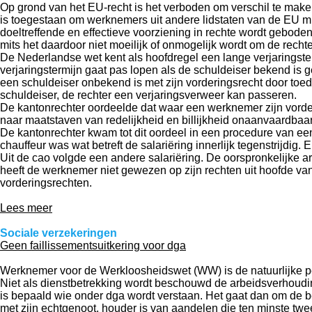
Op grond van het EU-recht is het verboden om verschil te make
is toegestaan om werknemers uit andere lidstaten van de EU min
doeltreffende en effectieve voorziening in rechte wordt gebode
mits het daardoor niet moeilijk of onmogelijk wordt om de recht
De Nederlandse wet kent als hoofdregel een lange verjaringsterm
verjaringstermijn gaat pas lopen als de schuldeiser bekend is
een schuldeiser onbekend is met zijn vorderingsrecht door toe
schuldeiser, de rechter een verjaringsverweer kan passeren.
De kantonrechter oordeelde dat waar een werknemer zijn vord
naar maatstaven van redelijkheid en billijkheid onaanvaardbaar
De kantonrechter kwam tot dit oordeel in een procedure van e
chauffeur was wat betreft de salariëring innerlijk tegenstrijdi
Uit de cao volgde een andere salariëring. De oorspronkelijke a
heeft de werknemer niet gewezen op zijn rechten uit hoofde va
vorderingsrechten.
Lees meer
Sociale verzekeringen
Geen faillissementsuitkering voor dga
Werknemer voor de Werkloosheidswet (WW) is de natuurlijke perso
Niet als dienstbetrekking wordt beschouwd de arbeidsverhoudin
is bepaald wie onder dga wordt verstaan. Het gaat dan om de b
met zijn echtgenoot, houder is van aandelen die ten minste tw