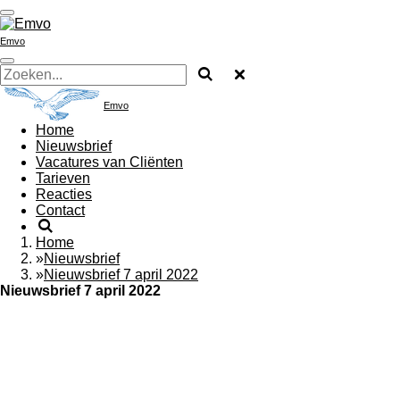
Ga
direct
Emvo
naar
de
hoofdinhoud
Emvo
Home
Nieuwsbrief
Vacatures van Cliënten
Tarieven
Reacties
Contact
Home
»
Nieuwsbrief
»
Nieuwsbrief 7 april 2022
Nieuwsbrief 7 april 2022