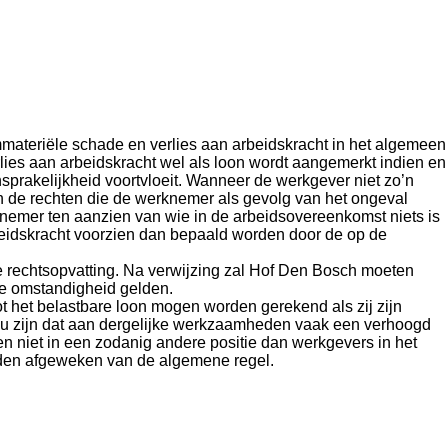
materiële schade en verlies aan arbeidskracht in het algemeen
lies aan arbeidskracht wel als loon wordt aangemerkt indien en
sprakelijkheid voortvloeit. Wanneer de werkgever niet zo’n
n de rechten die de werknemer als gevolg van het ongeval
knemer ten aanzien van wie in de arbeidsovereenkomst niets is
beidskracht voorzien dan bepaald worden door de op de
 rechtsopvatting. Na verwijzing zal Hof Den Bosch moeten
e omstandigheid gelden.
t het belastbare loon mogen worden gerekend als zij zijn
ou zijn dat aan dergelijke werkzaamheden vaak een verhoogd
en niet in een zodanig andere positie dan werkgevers in het
rden afgeweken van de algemene regel.