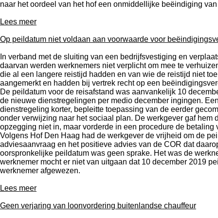
naar het oordeel van het hof een onmiddellijke beëindiging va
Lees meer
Op peildatum niet voldaan aan voorwaarde voor beëindigingsv
In verband met de sluiting van een bedrijfsvestiging en verpla
daarvan werden werknemers niet verplicht om mee te verhuizen 
die al een langere reistijd hadden en van wie de reistijd niet 
aangemerkt en hadden bij vertrek recht op een beëindigingsve
De peildatum voor de reisafstand was aanvankelijk 10 decemb
de nieuwe dienstregelingen per medio december ingingen. Een 
dienstregeling korter, bepleitte toepassing van de eerder ge
onder verwijzing naar het sociaal plan. De werkgever gaf hem
opzegging niet in, maar vorderde in een procedure de betaling
Volgens Hof Den Haag had de werkgever de vrijheid om de peilda
adviesaanvraag en het positieve advies van de COR dat daarop
oorspronkelijke peildatum was geen sprake. Het was de werkn
werknemer mocht er niet van uitgaan dat 10 december 2019 peil
werknemer afgewezen.
Lees meer
Geen verjaring van loonvordering buitenlandse chauffeur