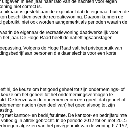
uitgaven in een jaar naar rato van de nachten voor eigen
ning niet correct is.
ikbaar is gesteld aan de exploitant dat de eigenaar buiten de
n kon beschikken over de recreatiewoning. Daarom kunnen de
rd gebruikt, niet ook worden aangemerkt als perioden waarin de
waarin de eigenaar de recreatiewoning daadwerkelijk voor
n het jaar. De Hoge Raad heeft de naheffingsaanslagen
n toepassing. Volgens de Hoge Raad valt het privégebruik van
dingsbedrijf aan personen die daar slechts voor een korte
ft hij de keuze om het goed geheel tot zijn ondernemings- of
 de keuze om het geheel tot het ondernemingsvermogen te
taald. De keuze van de ondernemer om een goed, dat geheel of
ondernemer nadien (een deel van) het goed alsnog tot zijn
asting.
 met kantoor- en bedrijfsruimte. De kantoor- en bedrijfsruimte
lledig in aftrek gebracht. In de periode 2012 tot en met 2015
bedroegen afgezien van het privégebruik van de woning € 7.152,