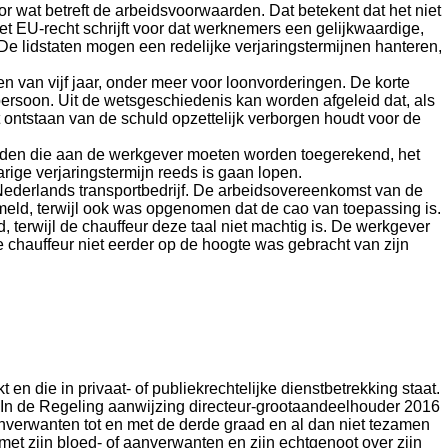
r wat betreft de arbeidsvoorwaarden. Dat betekent dat het niet
t EU-recht schrijft voor dat werknemers een gelijkwaardige,
De lidstaten mogen een redelijke verjaringstermijnen hanteren,
n van vijf jaar, onder meer voor loonvorderingen. De korte
ersoon. Uit de wetsgeschiedenis kan worden afgeleid dat, als
 ontstaan van de schuld opzettelijk verborgen houdt voor de
heden die aan de werkgever moeten worden toegerekend, het
rige verjaringstermijn reeds is gaan lopen.
Nederlands transportbedrijf. De arbeidsovereenkomst van de
ermeld, terwijl ook was opgenomen dat de cao van toepassing is.
terwijl de chauffeur deze taal niet machtig is. De werkgever
 chauffeur niet eerder op de hoogte was gebracht van zijn
n die in privaat- of publiekrechtelijke dienstbetrekking staat.
 In de Regeling aanwijzing directeur-grootaandeelhouder 2016
nverwanten tot en met de derde graad en al dan niet tezamen
t zijn bloed- of aanverwanten en zijn echtgenoot over zijn