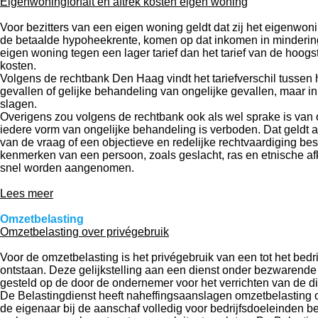
Eigenwoningforfait en aftrek kosten eigen woning
Voor bezitters van een eigen woning geldt dat zij het eigenwon
de betaalde hypoheekrente, komen op dat inkomen in mindering. V
eigen woning tegen een lager tarief dan het tarief van de hoogs
kosten.
Volgens de rechtbank Den Haag vindt het tariefverschil tussen h
gevallen of gelijke behandeling van ongelijke gevallen, maar in 
slagen.
Overigens zou volgens de rechtbank ook als wel sprake is van o
iedere vorm van ongelijke behandeling is verboden. Dat geldt a
van de vraag of een objectieve en redelijke rechtvaardiging b
kenmerken van een persoon, zoals geslacht, ras en etnische afko
snel worden aangenomen.
Lees meer
Omzetbelasting
Omzetbelasting over privégebruik
Voor de omzetbelasting is het privégebruik van een tot het bedr
ontstaan. Deze gelijkstelling aan een dienst onder bezwarende 
gesteld op de door de ondernemer voor het verrichten van de d
De Belastingdienst heeft naheffingsaanslagen omzetbelasting 
de eigenaar bij de aanschaf volledig voor bedrijfsdoeleinden 