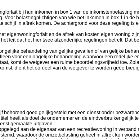
ingforfait bij hun inkomen in box 1 van de inkomstenbelasting m
oor belastingplichtigen van wie het inkomen in box 1 in de hoog
te schijf in aftrek komen. De achtergrond voor deze regeling is 
et eigenwoningforfait en de aftrek van kosten eigen woning zijn
het feit dat het hier twee afzonderlijke regelingen betreft. Dat 
ngelijke behandeling van gelijke gevallen of van gelijke behand
lleen voor een ongelijke behandeling waarvoor een redelijke en
estaat, komt de wetgever een ruime beoordelingsvrijheid toe. Z
mst, dient het oordeel van de wetgever te worden geëerbiedigd, t
ijf behorend goed gelijkgesteld met een dienst onder bezwarende 
titel heeft als doel de ondernemer en de eindverbruiker gelijk 
ienst gemaakte uitgaven.
opgelegd aan de eigenaar van een recreatiewoning in verband m
bestemd, waardoor de omzetbelasting geheel in aftrek kon worde