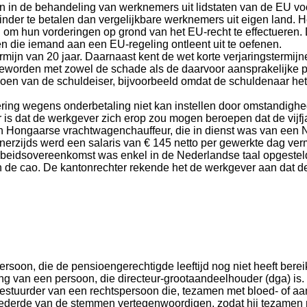
n in de behandeling van werknemers uit lidstaten van de EU voo
der te betalen dan vergelijkbare werknemers uit eigen land. He
n om hun vorderingen op grond van het EU-recht te effectueren. 
en die iemand aan een EU-regeling ontleent uit te oefenen.
ijn van 20 jaar. Daarnaast kent de wet korte verjaringstermijne
 geworden met zowel de schade als de daarvoor aansprakelijke p
doen van de schuldeiser, bijvoorbeeld omdat de schuldenaar het
ering wegens onderbetaling niet kan instellen door omstandig
 is dat de werkgever zich erop zou mogen beroepen dat de vijfja
en Hongaarse vrachtwagenchauffeur, die in dienst was van een 
g. Enerzijds werd een salaris van € 145 netto per gewerkte dag v
rbeidsovereenkomst was enkel in de Nederlandse taal opgesteld, 
n de cao. De kantonrechter rekende het de werkgever aan dat de
on, die de pensioengerechtigde leeftijd nog niet heeft bereikt e
g van een persoon, die directeur-grootaandeelhouder (dga) is.
estuurder van een rechtspersoon die, tezamen met bloed- of aa
eederde van de stemmen vertegenwoordigen, zodat hij tezamen me