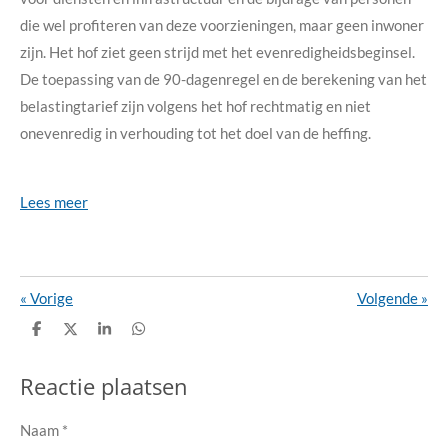
die wel profiteren van deze voorzieningen, maar geen inwoner
zijn. Het hof ziet geen strijd met het evenredigheidsbeginsel.
De toepassing van de 90-dagenregel en de berekening van het
belastingtarief zijn volgens het hof rechtmatig en niet
onevenredig in verhouding tot het doel van de heffing.
Lees meer
«
Vorige
Volgende
»
D
D
S
D
e
e
h
e
l
e
a
l
e
l
r
e
Reactie plaatsen
n
e
n
Naam *