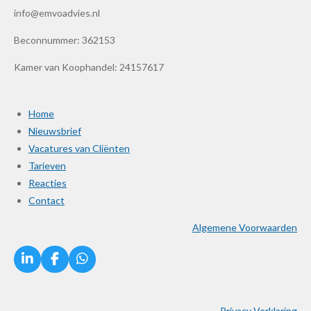
info@emvoadvies.nl
Beconnummer: 362153
Kamer van Koophandel: 24157617
Home
Nieuwsbrief
Vacatures van Cliënten
Tarieven
Reacties
Contact
Algemene Voorwaarden
L
F
W
i
a
h
n
c
a
k
e
t
Privacy Verklaring