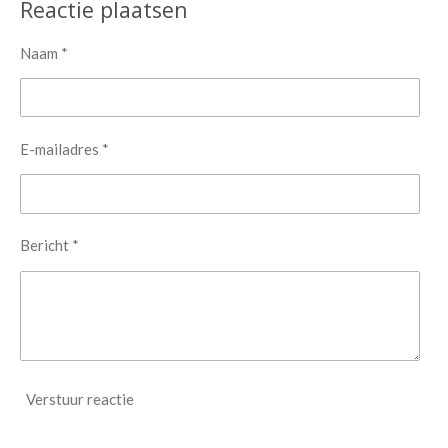
e
l
r
e
Reactie plaatsen
n
e
n
Naam *
E-mailadres *
Bericht *
Verstuur reactie