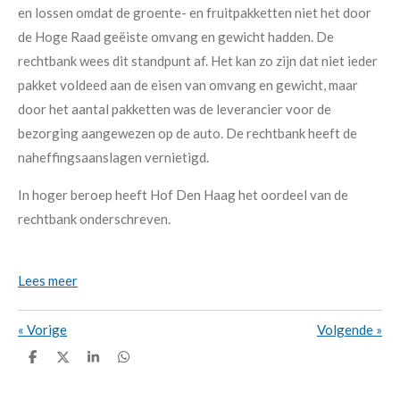
en lossen omdat de groente- en fruitpakketten niet het door
de Hoge Raad geëiste omvang en gewicht hadden. De
rechtbank wees dit standpunt af. Het kan zo zijn dat niet ieder
pakket voldeed aan de eisen van omvang en gewicht, maar
door het aantal pakketten was de leverancier voor de
bezorging aangewezen op de auto. De rechtbank heeft de
naheffingsaanslagen vernietigd.
In hoger beroep heeft Hof Den Haag het oordeel van de
rechtbank onderschreven.
Lees meer
«
Vorige
Volgende
»
D
D
S
D
e
e
h
e
l
e
a
l