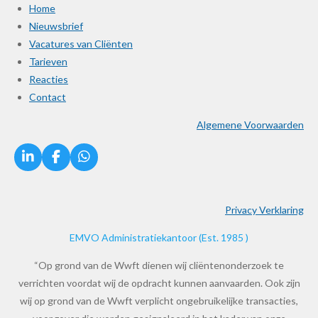
Home
Nieuwsbrief
Vacatures van Cliënten
Tarieven
Reacties
Contact
Algemene Voorwaarden
L
F
W
i
a
h
n
c
a
k
e
t
Privacy Verklaring
e
b
s
d
o
A
EMVO Administratiekantoor (Est. 1985 )
I
o
p
n
k
p
“Op grond van de Wwft dienen wij cliëntenonderzoek te
verrichten voordat wij de opdracht kunnen aanvaarden. Ook zijn
wij op grond van de Wwft verplicht ongebruikelijke transacties,