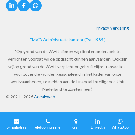
L
F
W
i
a
h
n
c
a
k
e
t
Privacy Verklaring
e
b
s
d
o
A
EMVO Administratiekantoor (Est. 1985 )
I
o
p
n
k
p
“Op grond van de Wwft dienen wij cliëntenonderzoek te
verrichten voordat wij de opdracht kunnen aanvaarden. Ook zijn
wij op grond van de Wwft verplicht ongebruikelijke transacties,
voor zover die worden gesignaleerd in het kader van onze
werkzaamheden, te melden aan de Financial Intelligence Unit
Nederland te Zoetermeer.”
© 2021 - 2026
Adealyweb
E-mailadres
Telefoonnummer
Kaart
LinkedIn
WhatsApp